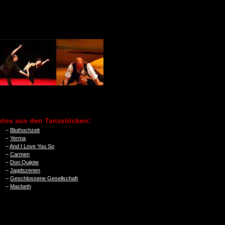
otos aus den Tanzstücken:
–
Bluthochzeit
–
Yerma
–
And I Love You So
–
Carmen
–
Don Quijote
–
Jagdszenen
–
Geschlossene Gesellschaft
–
Macbeth