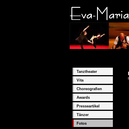
Tanztheater
Vita
Choreografien
Awards
Presseartikel
Tänzer
Fotos