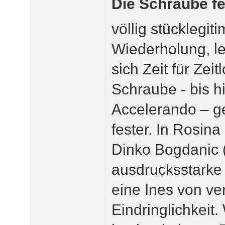
Die Schraube fe
völlig stücklegiti
Wiederholung, l
sich Zeit für Zeit
Schraube - bis h
Accelerando – ge
fester. In Rosina
Dinko Bogdanic (
ausdrucksstarke V
eine Ines von ve
Eindringlichkeit.