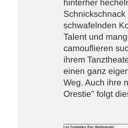
hinterher heche
Schnickschnack 
schwafelnden K
Talent und mange
camouflieren suc
ihrem Tanztheat
einen ganz eige
Weg. Auch ihre n
Orestie" folgt di
Les Sylphides /Der Weibsteufel