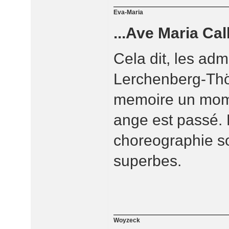
Eva-Maria
...Ave Maria Cal
Cela dit, les ad
Lerchenberg-Thö
memoire un mome
ange est passé. 
choreographie s
superbes.
Woyzeck