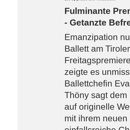
Fulminante Pre
- Getanzte Befr
Emanzipation nu
Ballett am Tirole
Freitagspremier
zeigte es unmiss
Ballettchefin Ev
Thöny sagt dem 
auf originelle W
mit ihrem neuen
einfallsreiche C