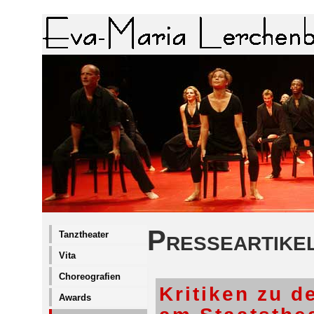
Presseartike
Tanztheater
Vita
Choreografien
Kritiken zu den
Awards