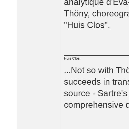
analytique d'Ev
Thöny, choreogr
"Huis Clos".
Huis Clos
...Not so with T
succeeds in trans
source - Sartre's
comprehensive 