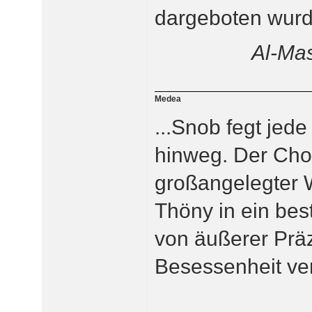
dargeboten wurd
Al-Mas
Medea
...Snob fegt jed
hinweg. Der Chor
großangelegter W
Thöny in ein be
von äußerer Präz
Besessenheit ve