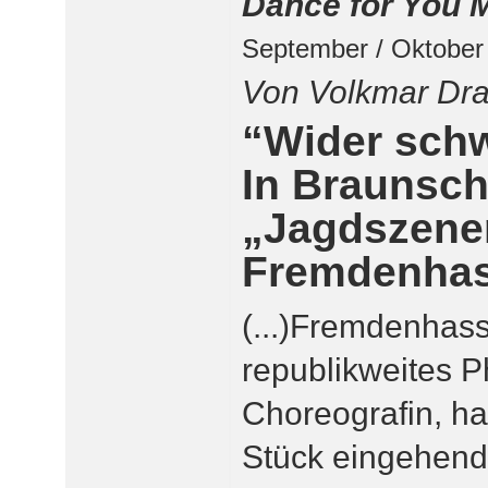
Dance for You 
September / Oktober
Von Volkmar Dr
“Wider sch
In Braunsch
„Jagdszene
Fremdenha
(...)Fremdenhass
republikweites 
Choreografin, hat
Stück eingehend