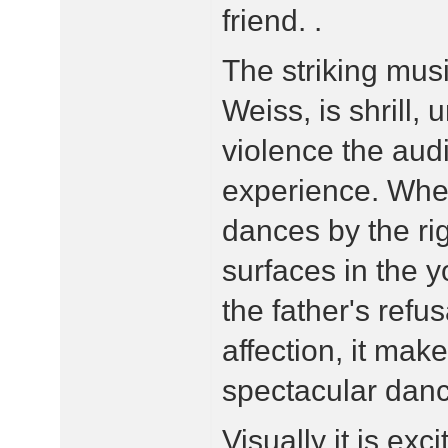
friend. .
The striking mus
Weiss, is shrill, 
violence the au
experience. Whet
dances by the righ
surfaces in the y
the father's refus
affection, it make
spectacular dan
Visually it is ex