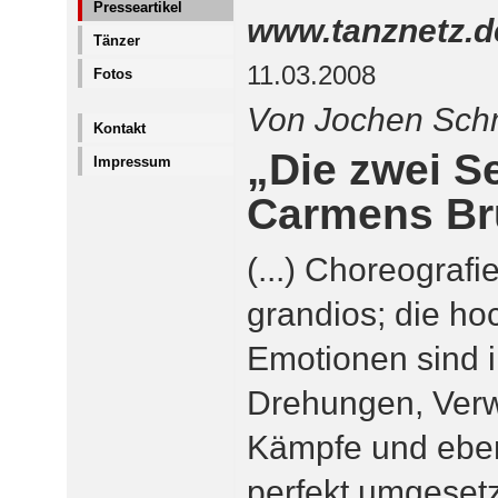
Presseartikel
www.tanznetz.d
Tänzer
11.03.2008
Fotos
Von Jochen Sch
Kontakt
„Die zwei Se
Impressum
Carmens Br
(...) Choreografi
grandios; die h
Emotionen sind 
Drehungen, Verw
Kämpfe und eben
perfekt umgesetzt.