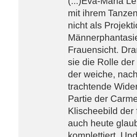
(...)Eva-Maria L
mit ihrem Tanze
nicht als Projekt
Männerphantasie
Frauensicht. Dra
sie die Rolle der
der weiche, nac
trachtende Wider
Partie der Carme
Klischeebild der
auch heute glaub
komplettiert. Un